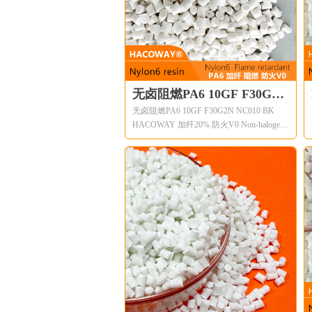
resin include mechanical and physical
properties such as high mechanical
strength,excellent balance of stiffness and
toughness,good high temperature
performance,good electrical and flammability
properties,good abrasion and chemical
无卤阻燃PA6 10GF F30G2N
resistance.
无卤阻燃PA6 10GF F30G2N NC010 BK
NC010 BK HACOWAY 加纤
HACOWAY 加纤20% 防火V0 Non-halogen
20% 防火V0 Non-halogen
HACOWAY®尼龙树脂的共同特点包括机
械和物理性能，如高机械强度、良好的刚
度和韧性平衡、良好的高温性能、良好的
电气和易燃性、良好的耐磨性和耐化学
性。HACOWAY®尼龙树脂有不同的改性
和增强等级。 Extreme low temperature
Common features of HACOWAY® nylon
resin include mechanical and physical
properties such as high mechanical
strength,excellent balance of stiffness and
toughness,good high temperature
performance,good electrical and flammability
properties,good abrasion and chemical