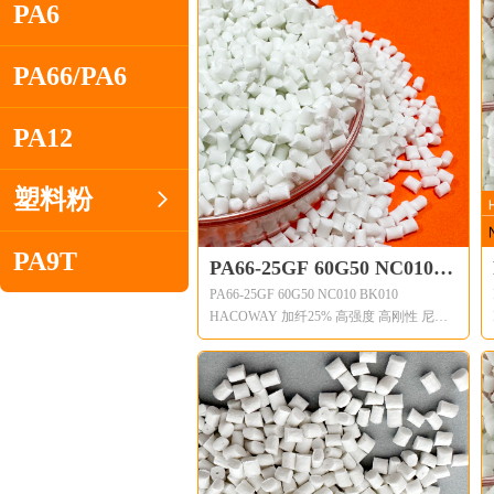
PA6
PA66/PA6
PA12
塑料粉
ꁇ
PA9T
PA66-25GF 60G50 NC010
PA66-25GF 60G50 NC010 BK010
BK010 HACOWAY 加纤
HACOWAY 加纤25% 高强度 高刚性 尼龙
25% 高强度 高刚性 尼龙66
66料
料
HACOWAY®尼龙树脂的共同特点包括机
械和物理性能，如高机械强度、良好的刚
度和韧性平衡、良好的高温性能、良好的
电气和易燃性、良好的耐磨性和耐化学
性。HACOWAY®尼龙树脂有不同的改性
和增强等级。
Common features of HACOWAY® nylon