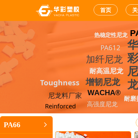
首页
关
P
热稳定性尼龙
PA612
加纤尼龙
耐高温尼龙
Toughness
增韧尼龙
WACHA®
尼龙料厂家
耐磨
高强度尼龙
Reinforced
PA66
ꁇ