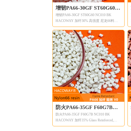
resistance.
增韧PA66-30GF ST60G60
增韧PA66-30GF ST60G60 NC010 BK
NC010 BK HACOWAY 耐寒
HACOWAY 加纤30% 高强度 尼龙66料
耐低温 加纤30% 高强度 尼
HACOWAY®尼龙树脂的共同特点包括机
龙66料
械和物理性能，如高机械强度、良好的刚
度和韧性平衡、良好的高温性能、良好的
电气和易燃性、良好的耐磨性和耐化学
性。HACOWAY®尼龙树脂有不同的改性
和增强等级。
Common features of HACOWAY® nylon
resin include mechanical and physical
properties such as high mechanical
strength,excellent balance of stiffness and
toughness,good high temperature
performance,good electrical and flammability
properties,good abrasion and chemical
resistance.
防火PA66-35GF F60G7B
防火PA66-35GF F60G7B NC010 BK
NC010 BK HACOWAY 加纤
HACOWAY 加纤35% Glass Reinforced,
35% Glass Reinforced,
Flame Retardant,Polyamide 66