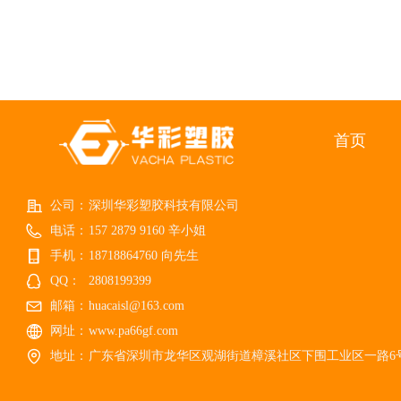
Flame Retardant,Polyamide
HACOWAY®尼龙树脂的共同特点包括机
械和物理性能，如高机械强度、良好的刚
66
度和韧性平衡、良好的高温性能、良好的
电气和易燃性、良好的耐磨性和耐化学
性。HACOWAY®尼龙树脂有不同的改性
和增强等级。 Extreme low temperature
Common features of HACOWAY® nylon
resin include mechanical and physical
首页
properties such as high mechanical
strength,excellent balance of stiffness and
toughness,good high temperature
performance,good electrical and flammability
公司：
深圳华彩塑胶科技有限公司
properties,good abrasion and chemical
电话：
157 2879 9160 辛小姐
resistance.
手机：
18718864760 向先生
QQ：
2808199399
邮箱：
huacaisl@163.com
网址：
www.pa66gf.com
地址：
广东省深圳市龙华区观湖街道樟溪社区下围工业区一路6号