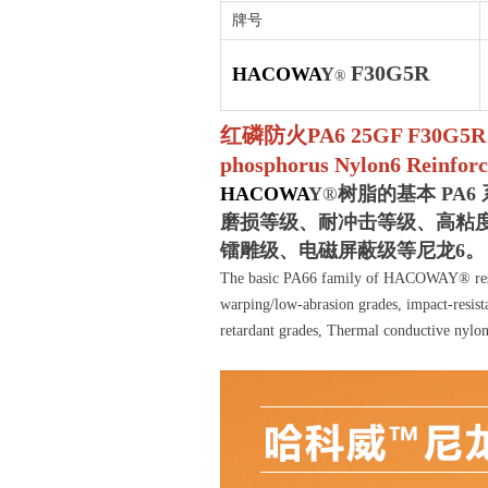
牌号
F30G5R
HACOWA
Y
®
红磷防火PA6 25GF F30G5
phosphorus Nylon6 Reinfor
HACOWA
Y
®
树脂的基本 PA6
磨损等级、耐冲击等级、高粘
镭雕级、电磁屏蔽级等尼龙6。
The basic PA66 family of HACOWAY® resins 
warping/low-abrasion grades, impact-resistan
retardant grades,
Thermal conductive nyl