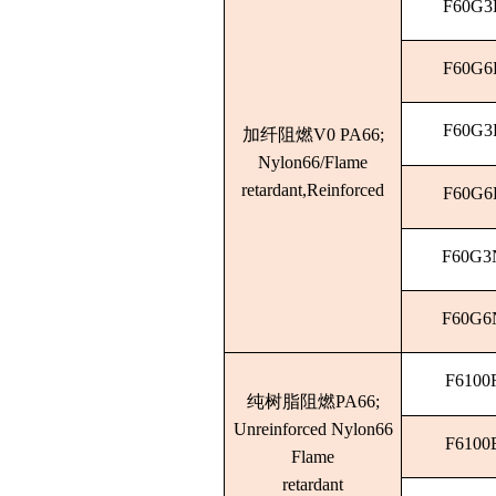
F60G3
F60G6
F60G3
加纤阻燃V0 PA66;
Nylon66/Flame
retardant,Reinforced
F60G6
F60G3
F60G6
F6100
纯树脂阻燃PA66;
Unreinforced Nylon66
F6100
Flame
retardant