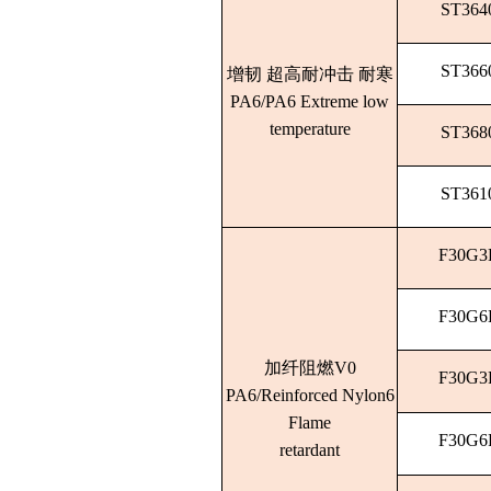
ST364
ST366
增韧 超高耐冲击 耐寒
PA6/PA6 Extreme low
temperature
ST368
ST361
F30G3
F30G6
加纤阻燃V0
F30G3
PA6/Reinforced Nylon6
Flame
F30G6
retardant