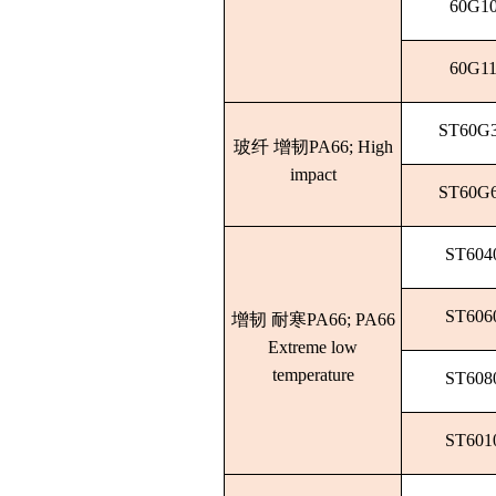
60G1
60G1
ST60G
玻纤 增韧PA66; High
impact
ST60G
ST604
ST606
增韧
耐寒PA66
; PA66
Extreme low
temperature
ST608
ST601