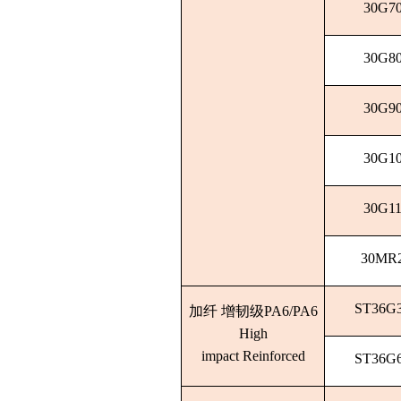
30G7
30G8
30G9
30G1
30G1
30MR
ST36G
加纤 增韧级PA6/
PA6
High
impact Reinforced
ST36G