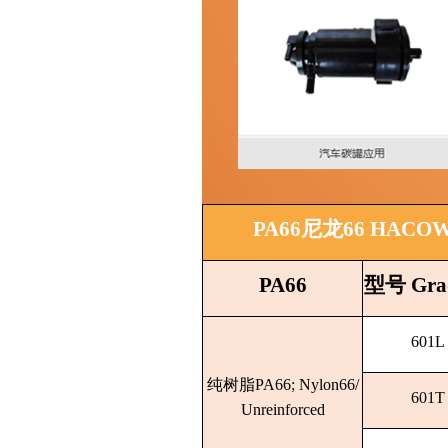
PA66尼龙66 HACOWAY
PA66
型号 Gra
601L
纯树脂PA66; Nylon66/
601T
Unreinforced