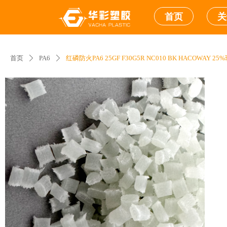
首页
关
首页
PA6
红磷防火PA6 25GF F30G5R NC010 BK HACOWAY 25%玻
ꄲ
ꄲ