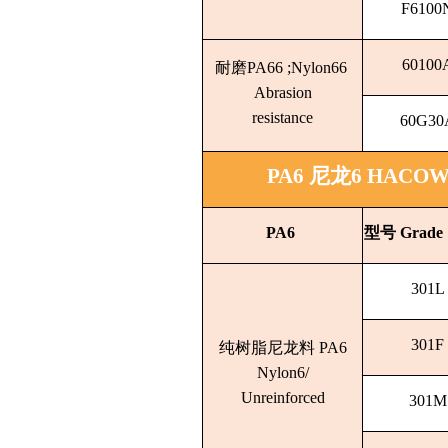
F6100
60100
耐磨PA66 ;Nylon66
Abrasion
resistance
60G30
PA6 尼龙6
HACOW
PA6
型号 Grade
301L
301F
纯树脂尼龙料 PA6
Nylon6/
Unreinforced
301M