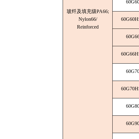
60G6
玻纤及填充级PA66;
Nylon66
/
60G60H
Reinforced
60G6
60G66H
60G7
60G70H
60G8
60G9