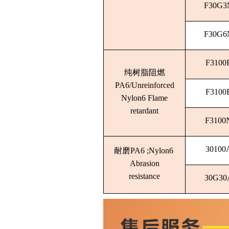
F30G3
F30G6
F3100
纯树脂阻燃
PA6/Unreinforced
F3100
Nylon6 Flame
retardant
F3100
30100
耐磨PA6 ;Nylon6
Abrasion
resistance
30G30